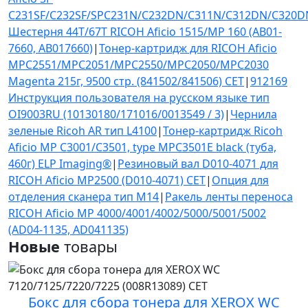
C231SF/C232SF/SPC231N/C232DN/C311N/C312DN/C320D
Шестерня 44T/67T RICOH Aficio 1515/MP 160 (AB01-
7660, AB017660)
|
Тонер-картридж для RICOH Aficio
MPC2551/MPC2051/MPC2550/MPC2050/MPC2030
Magenta 215г, 9500 стр. (841502/841506) CET
|
912169
Инструкция пользователя на русском языке тип
OI9003RU (10130180/171016/0013549 / 3)
|
Чернила
зеленые Ricoh AR тип L4100
|
Тонер-картридж Ricoh
Aficio MP C3001/C3501, type MPC3501E black (туба,
460г) ELP Imaging®
|
Резиновый вал D010-4071 для
RICOH Aficio MP2500 (D010-4071) CET
|
Опция для
отделения сканера тип M14
|
Ракель ленты переноса
RICOH Aficio MP 4000/4001/4002/5000/5001/5002
(AD04-1135, AD041135)
Новые
товары
Бокс для сбора тонера для XEROX WC