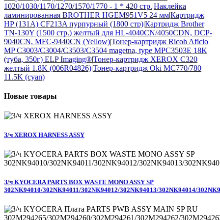
1020/1030/1170/1270/1570/1770 - 1 * 420 стр.
|
Наклейка
ламинированная BROTHER HGEM951V5 24 мм
|
Картридж
HP (131A) CF213A пурпурный (1800 стр)
|
Картридж Brother
TN-130Y (1500 стр.) желтый для HL-4040CN/4050CDN, DCP-
9040CN, MFC-9440CN (Yellow)
|
Тонер-картридж Ricoh Aficio
MP C3003/C3004/C3503/C3504 magetna, type MPC3503E 18K
(туба, 350г) ELP Imaging®
|
Тонер-картридж XEROX C320
желтый 1.8K (006R04826)
|
Тонер-картридж Oki MC770/780
11.5K (cyan)
Новые
товары
З/ч XEROX HARNESS ASSY
З/ч KYOCERA PARTS BOX WASTE MONO ASSY SP
302NK94010/302NK94011/302NK94012/302NK94013/302NK94014/302NK9