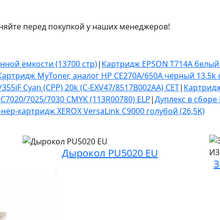
няйте перед покупкой у наших менеджеров!
ной ёмкости (13700 стр)
|
Картридж EPSON T714A белый 
Картридж MyToner, аналог HP CE270A/650A черный 13.5k
/355iF Cyan (CPP) 20k (C-EXV47/8517B002AA) CET
|
Картридж
C7020/7025/7030 CMYK (113R00780) ELP
|
Дуплекс в сборе
онер-картридж XEROX VersaLink C9000 голубой (26,5K)
Дырокол PU5020 EU
З