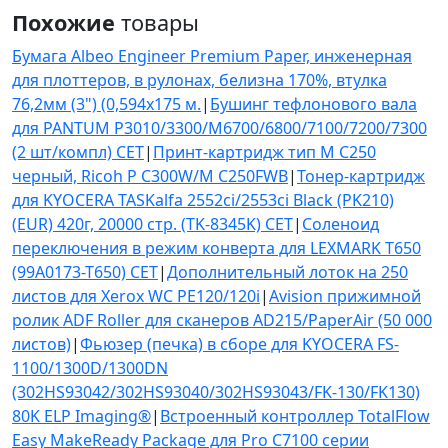
Похожие
товары
Бумага Albeo Engineer Premium Paper, инженерная
для плоттеров, в рулонах, белизна 170%, втулка
76,2мм (3") (0,594х175 м.
|
Бушинг тефлонового вала
для PANTUM P3010/3300/M6700/6800/7100/7200/7300
(2 шт/компл) CET
|
Принт-картридж тип M C250
черный, Ricoh P C300W/M C250FWB
|
Тонер-картридж
для KYOCERA TASKalfa 2552ci/2553ci Black (PK210)
(EUR) 420г, 20000 стр. (TK-8345K) CET
|
Соленоид
переключения в режим конверта для LEXMARK T650
(99A0173-T650) CET
|
Дополнительный лоток на 250
листов для Xerox WC PE120/120i
|
Avision прижимной
ролик ADF Roller для сканеров AD215/PaperAir (50 000
листов)
|
Фьюзер (печка) в сборе для KYOCERA FS-
1100/1300D/1300DN
(302HS93042/302HS93040/302HS93043/FK-130/FK130)
80K ELP Imaging®
|
Встроенный контроллер TotalFlow
Easy MakeReady Package для Pro C7100 серии