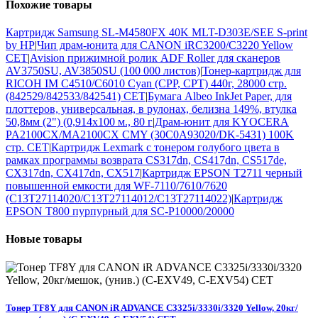
Похожие
товары
Картридж Samsung SL-M4580FX 40K MLT-D303E/SEE S-print
by HP
|
Чип драм-юнита для CANON iRC3200/C3220 Yellow
CET
|
Avision прижимной ролик ADF Roller для сканеров
AV3750SU, AV3850SU (100 000 листов)
|
Тонер-картридж для
RICOH IM C4510/C6010 Cyan (CPP, CPT) 440г, 28000 стр.
(842529/842533/842541) CET
|
Бумага Albeo InkJet Paper, для
плоттеров, универсальная, в рулонах, белизна 149%, втулка
50,8мм (2") (0,914х100 м., 80 г
|
Драм-юнит для KYOCERA
PA2100CX/MA2100CX CMY (30C0A93020/DK-5431) 100K
стр. CET
|
Картридж Lexmark с тонером голубого цвета в
рамках программы возврата CS317dn, CS417dn, CS517de,
CX317dn, CX417dn, CX517
|
Картридж EPSON T2711 черный
повышенной емкости для WF-7110/7610/7620
(C13T27114020/C13T27114012/C13T27114022)
|
Картридж
EPSON T800 пурпурный для SC-P10000/20000
Новые
товары
Тонер TF8Y для CANON iR ADVANCE C3325i/3330i/3320 Yellow, 20кг/