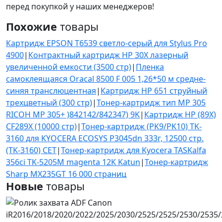
перед покупкой у наших менеджеров!
Похожие
товары
Картридж EPSON T6539 светло-серый для Stylus Pro
4900
|
Контрактный картридж HP 30X лазерный
увеличенной емкости (3500 стр)
|
Пленка
самоклеящаяся Oracal 8500 F 005 1,26*50 м средне-
синяя транслюцентная
|
Картридж HP 651 струйный
трехцветный (300 стр)
|
Тонер-картридж тип MP 305
RICOH MP 305+ )842142/842347) 9K
|
Картридж HP (89X)
CF289X (10000 стр)
|
Тонер-картридж (PK9/PK10) TK-
3160 для KYOCERA ECOSYS P3045dn 333г, 12500 стр.
(TK-3160) CET
|
Тонер-картридж для Kyocera TASKalfa
356ci TK-5205M magenta 12K Katun
|
Тонер-картридж
Sharp MX235GT 16 000 страниц
Новые
товары