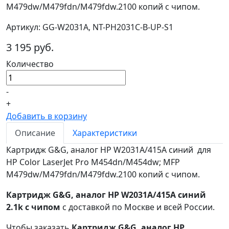
M479dw/M479fdn/M479fdw.2100 копий с чипом.
Артикул: GG-W2031A, NT-PH2031C-B-UP-S1
3 195 руб.
Количество
-
+
Добавить в корзину
Описание
Характеристики
Картридж G&G, аналог HP W2031A/415A синий для
HP Color LaserJet Pro M454dn/M454dw; MFP
M479dw/M479fdn/M479fdw.2100 копий с чипом.
Картридж G&G, аналог HP W2031A/415A синий
2.1k с чипом
с доставкой по Москве и всей России.
Чтобы заказать
Картридж G&G, аналог HP