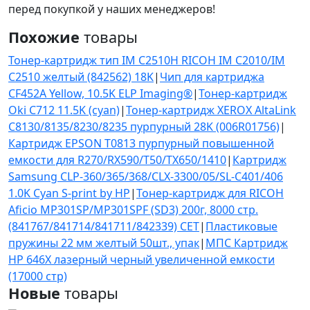
перед покупкой у наших менеджеров!
Похожие
товары
Тонер-картридж тип IM C2510H RICOH IM C2010/IM
C2510 желтый (842562) 18K
|
Чип для картриджа
CF452A Yellow, 10.5K ELP Imaging®
|
Тонер-картридж
Oki C712 11.5K (cyan)
|
Тонер-картридж XEROX AltaLink
C8130/8135/8230/8235 пурпурный 28K (006R01756)
|
Картридж EPSON T0813 пурпурный повышенной
емкости для R270/RX590/T50/TX650/1410
|
Картридж
Samsung CLP-360/365/368/CLX-3300/05/SL-C401/406
1.0K Cyan S-print by HP
|
Тонер-картридж для RICOH
Aficio MP301SP/MP301SPF (SD3) 200г, 8000 стр.
(841767/841714/841711/842339) CET
|
Пластиковые
пружины 22 мм желтый 50шт., упак
|
МПС Картридж
HP 646X лазерный черный увеличенной емкости
(17000 стр)
Новые
товары