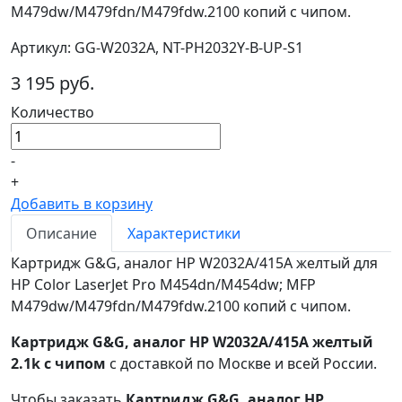
M479dw/M479fdn/M479fdw.2100 копий с чипом.
Артикул: GG-W2032A, NT-PH2032Y-B-UP-S1
3 195 руб.
Количество
-
+
Добавить в корзину
Описание
Характеристики
Картридж G&G, аналог HP W2032A/415A желтый для
HP Color LaserJet Pro M454dn/M454dw; MFP
M479dw/M479fdn/M479fdw.2100 копий с чипом.
Картридж G&G, аналог HP W2032A/415A желтый
2.1k с чипом
с доставкой по Москве и всей России.
Чтобы заказать
Картридж G&G, аналог HP