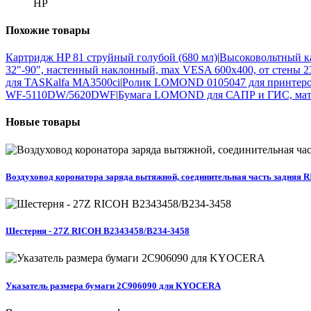
HP
Похожие
товары
Картридж HP 81 струйный голубой (680 мл)
|
Высоковольтный ка
32"-90", настенный наклонный, max VESA 600x400, от стены 2
для TASKalfa MA3500ci
|
Ролик LOMOND 0105047 для принтеров
WF-5110DW/5620DWF
|
Бумага LOMOND для САПР и ГИС, матов
Новые
товары
Воздуховод коронатора заряда вытяжной, соединительная часть задняя
Шестерня - 27Z RICOH B2343458/B234-3458
Указатель размера бумаги 2C906090 для KYOCERA