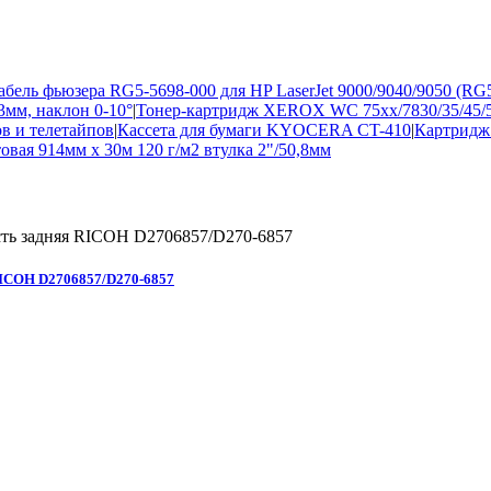
бель фьюзера RG5-5698-000 для HP LaserJet 9000/9040/9050 (RG
3мм, наклон 0-10°
|
Тонер-картридж XEROX WC 75xx/7830/35/45/5
 и телетайпов
|
Кассета для бумаги KYOCERA CT-410
|
Картридж
ая 914мм х 30м 120 г/м2 втулка 2"/50,8мм
 RICOH D2706857/D270-6857