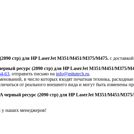
2090 стр) для HP LaserJet M351/M451/M375/M475.
с доставкой
рный ресурс (2090 стр) для HP LaserJet M351/M451/M375/M4
64-63
, отправить письмо на
info@mitutech.ru
.
енований, в число которых входят печатная техника, расходны
тличаться от реального внешнего вида и могут быть изменены п
черный ресурс (2090 стр) для HP LaserJet M351/M451/M375
й у наших менеджеров!