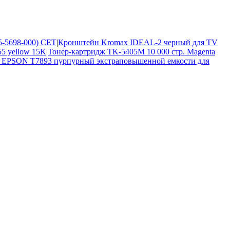
5-5698-000) CET
|
Кронштейн Kromax IDEAL-2 черный для TV
5 yellow 15K
|
Тонер-картридж TK-5405M 10 000 стр. Magenta
 EPSON T7893 пурпурный экстраповышенной емкости для