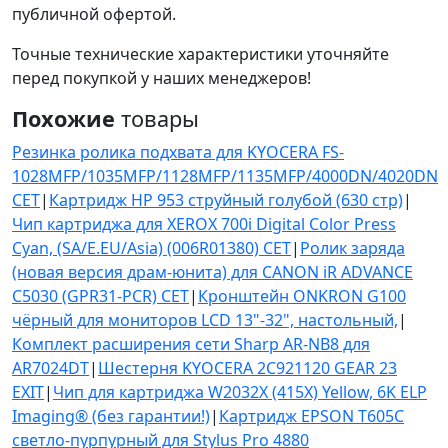
публичной офертой.
Точные технические характеристики уточняйте
перед покупкой у наших менеджеров!
Похожие
товары
Резинка ролика подхвата для KYOCERA FS-
1028MFP/1035MFP/1128MFP/1135MFP/4000DN/4020DN
CET
|
Картридж HP 953 струйный голубой (630 стр)
|
Чип картриджа для XEROX 700i Digital Color Press
Cyan, (SA/E.EU/Asia) (006R01380) CET
|
Ролик заряда
(новая версия драм-юнита) для CANON iR ADVANCE
C5030 (GPR31-PCR) CET
|
Кронштейн ONKRON G100
чёрный для мониторов LCD 13"-32", настольный,
|
Комплект расширения сети Sharp AR-NB8 для
AR7024DT
|
Шестерня KYOCERA 2C921120 GEAR 23
EXIT
|
Чип для картриджа W2032X (415X) Yellow, 6K ELP
Imaging® (без гарантии!)
|
Картридж EPSON T605C
светло-пурпурный для Stylus Pro 4880