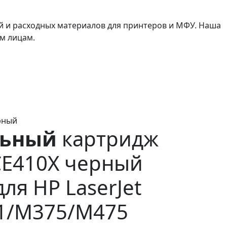
й и расходных материалов для принтеров и МФУ. Наша
м лицам.
рный
льный
картридж
 CE410X черный
для HP LaserJet
1/M375/M475