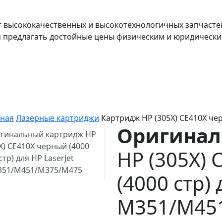
т высококачественных и высокотехнологичных запчасте
я предлагать достойные цены физическим и юридически
вная
Лазерные картриджи
Картридж HP (305X) CE410X че
Оригина
HP (305X)
(4000 стр) 
M351/M45