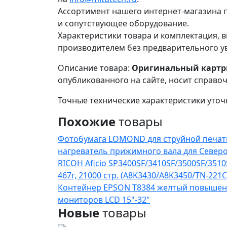
Ассортимент нашего интернет-магазина п
и сопутствующее оборудование.
Характеристики товара и комплектация, в
производителем без предварительного у
Описание товара:
Оригинальный картрид
опубликованного на сайте, носит справо
Точные технические характеристики уточ
Похожие
товары
Фотобумага LOMOND для струйной печати(
нагреватель прижимного вала для Северо
RICOH Aficio SP3400SF/3410SF/3500SF/351
467г, 21000 стр. (A8K3430/A8K3450/TN-221C
Контейнер EPSON T8384 желтый повышен
мониторов LCD 15"-32"
Новые
товары