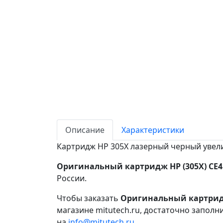
Описание
Характеристики
Картридж HP 305X лазерный черный увели
Оригинальный картридж HP (305X) CE41
России.
Чтобы заказать
Оригинальный картридж 
магазине mitutech.ru, достаточно заполн
на
info@mitutech.ru
.