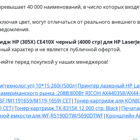
ревышает 40 000 наименований, в число которых входя
ключая цвет, могут отличаться от реального внешнего 
ведомления.
ж HP (305X) CE410X черный (4000 стр) для HP LaserJ
чный характер и не является публичной офертой.
няйте перед покупкой у наших менеджеров!
технолог.уп) 10*15 260г/500л
|
Принтер лазерный HP Las
американского рынка :208В:800Вт RICOH AX440358/AX44
0SF (M1191659/M119-1659) CET
|
Тонер-картридж для KONIC
) CET
|
Тонер-картридж TK-8315K 12 000 стр. Black
|
Печатаю
ной емкости для WF-R5190DTW/5690DTWF
|
Кронштейн Ar