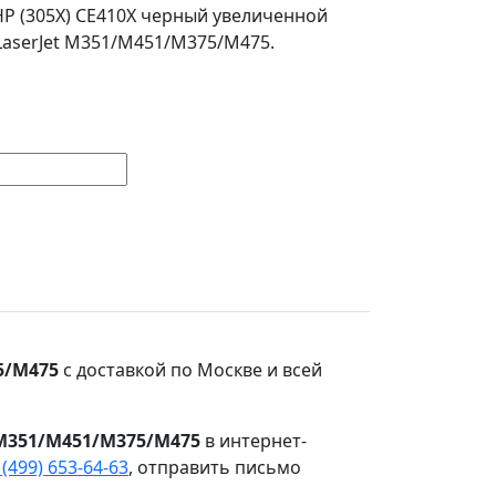
P (305X) CE410X черный увеличенной
 LaserJet M351/M451/M375/M475.
5/M475
с доставкой по Москве и всей
 M351/M451/M375/M475
в интернет-
 (499) 653-64-63
, отправить письмо