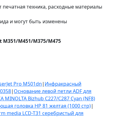
т печатная техника, расходные материалы
вида и могут быть изменены
et M351/M451/M375/M475
erJet Pro M501dn
|
Инфракрасный
-0358
|
Основание левой петли ADF для
A MINOLTA Bizhub C227/C287 Cyan (NF8)
щая головка HP 81 желтая (1000 стр)
|
m media LCD-T31 серебристый для