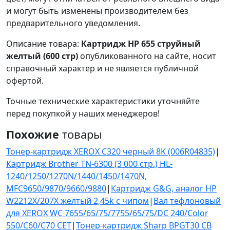
и могут быть изменены производителем без
предварительного уведомления.
Описание товара:
Картридж HP 655 струйный
желтый (600 стр)
опубликованного на сайте, носит
справочный характер и не является публичной
офертой.
Точные технические характеристики уточняйте
перед покупкой у наших менеджеров!
Похожие
товары
Тонер-картридж XEROX C320 черный 8K (006R04835)
|
Картридж Brother TN-6300 (3 000 стр.) HL-
1240/1250/1270N/1440/1450/1470N,
MFC9650/9870/9660/9880
|
Картридж G&G, аналог HP
W2212X/207X желтый 2,45k с чипом
|
Вал тефлоновый
для XEROX WC 7655/65/75/7755/65/75/DC 240/Color
550/C60/C70 CET
|
Тонер-картридж Sharp BPGT30 CB