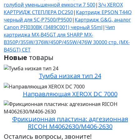
голубой уменьшенной емкости 7 500
|
З/ч XEROX
КАРТРИДЖ СТЕПЛЕРА DC250
|
Картридж EPSON T44Q
черный для SC-P7500/P9500
|
Картридж G&G, аналог
Canon PFI030BK (3489C001) черный 55ml
|
Чип
картриджа MX-B45GT для SHARP MX-
B350P/355W/376W/450P/455W/476W 30000 стр. (MX-
B45GT) CET
Новые
товары
Тумба низкая тип 24
Направляющая XEROX DC 7000
Фрикционная пластина: адгезионная
RICOH M4062630/M406-2630
Остались вопросы, звоните!