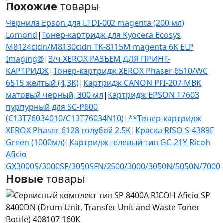
Похожие
товары
Чернила Epson для LTDI-002 magenta (200 мл)
Lomond
|
Тонер-картридж для Kyocera Ecosys
M8124cidn/M8130cidn TK-8115M magenta 6K ELP
Imaging®
|
З/ч XEROX РАЗЪЕМ ДЛЯ ПРИНТ-
КАРТРИДЖ
|
Тонер-картридж XEROX Phaser 6510/WC
6515 желтый (4,3K)
|
Картридж CANON PFI-207 MBK
матовый черный, 300 мл
|
Картридж EPSON T7603
пурпурный для SC-P600
(C13T76034010/C13T76034N10)
|
**Тонер-картридж
XEROX Phaser 6128 голубой 2.5K
|
Краска RISO S-4389E
Green (1000мл)
|
Картридж гелевый тип GC-21Y Ricoh
Aficio
GX3000S/3000SF/3050SFN/2500/3000/3050N/5050N/7000
Новые
товары