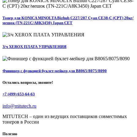
Тонер для KONICA MINOLTA Bizhub C227/287 Cyan CE38-C (CPT) 20кг/
мешок (TN-221C/A8K3450) Japan CET
З/ч XEROX ПЛАТА УПРАВЛЕНИЯ
Финишер с функцией буклет-мейкер для B8065/8075/8090
Остались вопросы, звоните!
+7 (499) 653-64-63
info@mitutech.ru
MITUTECH – один из ведущих поставщиков совместимых
тонеров в России
Полезно