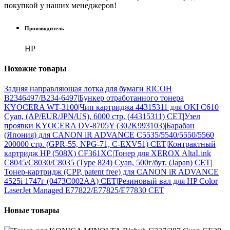
покупкой у наших менеджеров!
Производитель
HP
Похожие
товары
Задняя направляющая лотка для бумаги RICOH
B2346497/B234-6497
|
Бункер отработанного тонера
KYOCERA WT-3100
|
Чип картриджа 44315311 для OKI C610
Cyan, (AP/EUR/JPN/US), 6000 стр. (44315311) CET
|
Узел
проявки KYOCERA DV-8705Y (302K993103)
|
Барабан
(Япония) для CANON iR ADVANCE C5535/5540/5550/5560
200000 стр. (GPR-55, NPG-71, C-EXV51) CET
|
Контрактный
картридж HP (508X) CF361XC
|
Тонер для XEROX AltaLink
C8045/C8030/C8035 (Type 824) Cyan, 500г/бут. (Japan) CET
|
Тонер-картридж (CPP, patent free) для CANON iR ADVANCE
4525i 1747г (0473C002AA) CET
|
Резиновый вал для HP Color
LaserJet Managed E77822/E77825/E77830 CET
Новые
товары