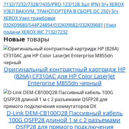
7132/7232/7328/7435/PRO 123/128 3шт JPN
|
З/ч XEROX
УЗЕЛ ВАКУУМ. ТРАНСПОРТЕРА В СБОРЕ DC 250
|
З/ч
XEROX Узел трамбовки
032K09680/544P24894/032K09682/032K09681
|
Узел
подачи XEROX WC 7132/7232
Новые
товары
Оригинальный контрактный картридж HP
(826A) CF310AC для HP Color LaserJet
Enterprise M855dn черный
D-Link DEM-CB100Q28 Пассивный кабель
100G QSFP28 длиной 1 м с 2 разъемами
QSFP28 для прямого подключения