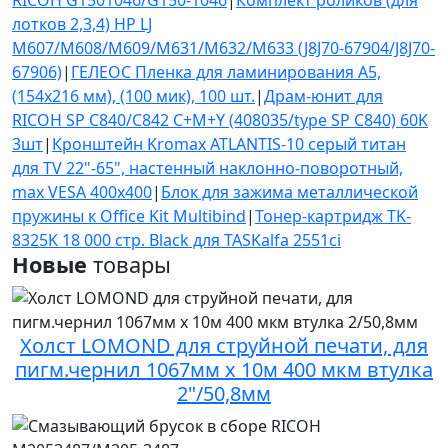
лотков 2,3,4) HP LJ
M607/M608/M609/M631/M632/M633 (J8J70-67904/J8J70-
67906)
|
ГЕЛЕОС Пленка для ламинирования А5,
(154х216 мм), (100 мик), 100 шт.
|
Драм-юнит для
RICOH SP C840/C842 С+M+Y (408035/type SP C840) 60K
3шт
|
Кронштейн Kromax ATLANTIS-10 серый титан
для TV 22"-65", настенный наклонно-поворотный,
max VESA 400x400
|
Блок для зажима металлической
пружины к Office Kit Multibind
|
Тонер-картридж TK-
8325K 18 000 стр. Black для TASKalfa 2551ci
Новые
товары
Холст LOMOND для струйной печати, для
пигм.чернил 1067мм х 10м 400 мкм втулка
2"/50,8мм