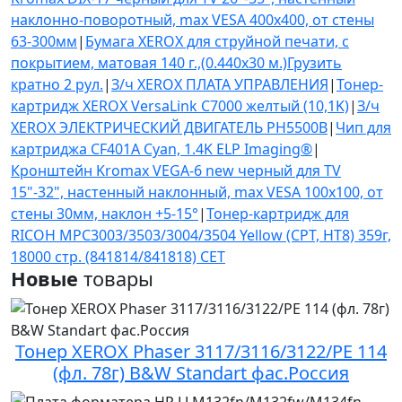
наклонно-поворотный, max VESA 400x400, от стены
63-300мм
|
Бумага XEROX для струйной печати, с
покрытием, матовая 140 г.,(0.440х30 м.)Грузить
кратно 2 рул.
|
З/ч XEROX ПЛАТА УПРАВЛЕНИЯ
|
Тонер-
картридж XEROX VersaLink C7000 желтый (10,1K)
|
З/ч
XEROX ЭЛЕКТРИЧЕСКИЙ ДВИГАТЕЛЬ PH5500B
|
Чип для
картриджа CF401A Cyan, 1.4K ELP Imaging®
|
Кронштейн Kromax VEGA-6 new черный для TV
15"-32", настенный наклонный, max VESA 100x100, от
стены 30мм, наклон +5-15°
|
Тонер-картридж для
RICOH MPC3003/3503/3004/3504 Yellow (CPT, HT8) 359г,
18000 стр. (841814/841818) CET
Новые
товары
Тонер XEROX Phaser 3117/3116/3122/PE 114
(фл. 78г) B&W Standart фас.Россия