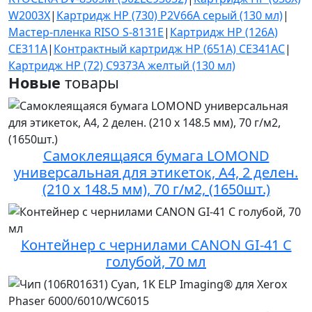
W2003X
|
Картридж HP (730) P2V66A серый (130 мл)
|
Мастер-пленка RISO S-8131E
|
Картридж HP (126A)
CE311A
|
Контрактный картридж HP (651A) CE341AC
|
Картридж HP (72) C9373A желтый (130 мл)
Новые
товары
Самоклеящаяся бумага LOMOND
универсальная для этикеток, A4, 2 делен.
(210 x 148.5 мм), 70 г/м2, (1650шт.)
Контейнер с чернилами CANON GI-41 C
голубой, 70 мл