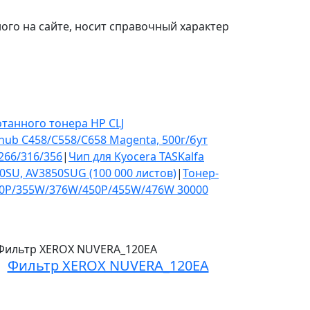
го на сайте, носит справочный характер
отанного тонера HP CLJ
hub C458/C558/C658 Magenta, 500г/бут
266/316/356
|
Чип для Kyocera TASKalfa
0SU, AV3850SUG (100 000 листов)
|
Тонер-
50P/355W/376W/450P/455W/476W 30000
Фильтр XEROX NUVERA_120EA