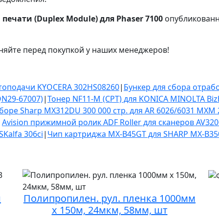
печати (Duplex Module) для Phaser 7100
опубликованно
няйте перед покупкой у наших менеджеров!
втоподачи KYOCERA 302HS08260
|
Бункер для сбора отраб
QN29-67007)
|
Тонер NF11-M (CPT) для KONICA MINOLTA Biz
боре Sharp MX312DU 300 000 стр. для AR 6026/6031 MXM 
|
Avision прижимной ролик ADF Roller для сканеров AV320
SKalfa 306ci
|
Чип картриджа MX-B45GT для SHARP MX-B3
и
Полипропилен. рул. пленка 1000мм
х 150м, 24мкм, 58мм, шт