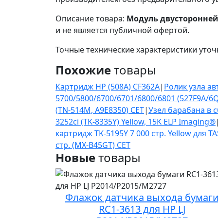
Описание товара:
Модуль двусторонней 
и не является публичной офертой.
Точные технические характеристики уточ
Похожие
товары
Картридж HP (508A) CF362A
|
Ролик узла а
5700/5800/6700/6701/6800/6801 (527F9A/6
(TN-514M, A9E8350) CET
|
Узел барабана в с
3252ci (TK-8335Y) Yellow, 15K ELP Imaging®
картридж TK-5195Y 7 000 стр. Yellow для TA
стр. (MX-B45GT) CET
Новые
товары
Флажок датчика выхода бумаг
RC1-3613 для HP LJ