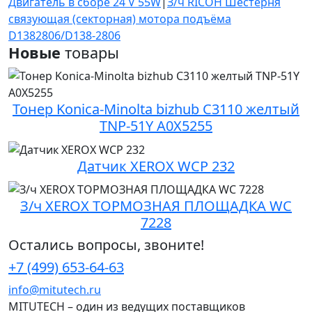
Двигатель в сборе 24 V 55W
|
З/ч RICOH Шестерня
связующая (секторная) мотора подъёма
D1382806/D138-2806
Новые
товары
Тонер Konica-Minolta bizhub C3110 желтый
TNP-51Y A0X5255
Датчик XEROX WCP 232
З/ч XEROX ТОРМОЗНАЯ ПЛОЩАДКА WC
7228
Остались вопросы, звоните!
+7 (499) 653-64-63
info@mitutech.ru
MITUTECH – один из ведущих поставщиков