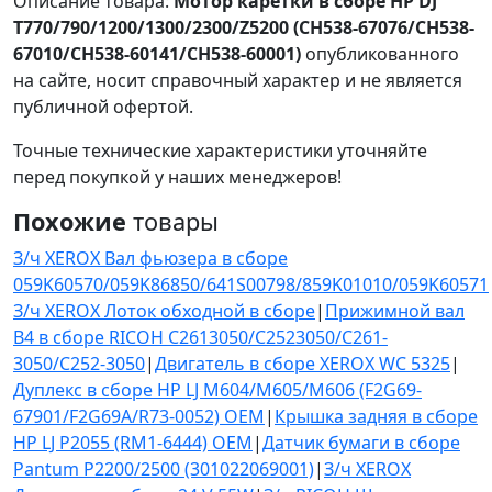
Описание товара:
Мотор каретки в сборе HP DJ
T770/790/1200/1300/2300/Z5200 (CH538-67076/CH538-
67010/CH538-60141/CH538-60001)
опубликованного
на сайте, носит справочный характер и не является
публичной офертой.
Точные технические характеристики уточняйте
перед покупкой у наших менеджеров!
Похожие
товары
З/ч XEROX Вал фьюзера в сборе
059K60570/059K86850/641S00798/859K01010/059K60571
З/ч XEROX Лоток обходной в сборе
|
Прижимной вал
В4 в сборе RICOH C2613050/C2523050/C261-
3050/C252-3050
|
Двигатель в сборе XEROX WC 5325
|
Дуплекс в сборе HP LJ M604/M605/M606 (F2G69-
67901/F2G69A/R73-0052) OEM
|
Крышка задняя в сборе
HP LJ P2055 (RM1-6444) OEM
|
Датчик бумаги в сборе
Pantum P2200/2500 (301022069001)
|
З/ч XEROX