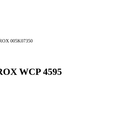
EROX 005K07350
ROX WCP 4595