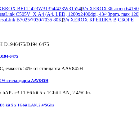
 XEROX BELT 423W31354/423W31554
|
З/ч XEROX Фьюзер 641S0
Link C505V_X А4 (A4, LED, 1200х2400dpi, 43/43ppm, max 120K 
saLink B7025/7030/7035 80K
|
З/ч XEROX КРЫШКА В СБОРЕ
D194-6475
 50% от стандарта AAV845H
it 5 х 1Gbit LAN, 2.4/5Ghz