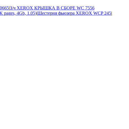
0665
|
З/ч XEROX КРЫШКА В СБОРЕ WC 7556
pages, 4Gb, 1.05)
|
Шестерня фьюзера XEROX WCP 245
|