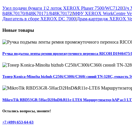
Узел подачи бумаги 1\2 лоток XEROX Phaser 7500/WC7120
|
З/ч
848K70170/848K70171/848K70172
|
МФУ XEROX WorkCentre Versa
Двигатель в сборе XEROX DC 7000
|
Драм-картридж XEROX Ver
Новые
товары
Ручка подъема ленты ремня промежуточного переноса RICOH D1946475/
Тонер Konica-Minolta bizhub C250i/C300i/C360i синий TN-328C, емкость
MikroTik RBD53GR-5HacD2HnD&R11e-LTE6 Маршрутизатор hAP ac3 LTE6 k
Остались вопросы, звоните!
+7 (499) 653-64-63