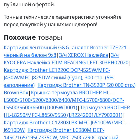
публичной офертой.
Точные технические характеристики уточняйте
перед покупкой у наших менеджеров!
Похожие
товары
Картридж ленточный G&G, аналог Brother TZE221
черный на белом 9х8
|
З/ч XEROX Наклейка
|
З/ч
KYOCERA Наклейка FILM READING LEFT 303PH02020
|
Картридж Brother LC1220C DCP-J525W/MFC-
J430W/MFC-J825DW синий (Cyan), 300 стр. (5%
заполнение)
|
Картридж Brother TN-3520P (20 000 стр.)
BrownBox
|
Крышка термоузла BROTHER HL-
L5000/5100/5200/6300/6400/MFC-L5700/6800/DCP-
L5500/5600/6600 (D005WD001)
|
Термоузел BROTHER
HL-L8250/MFC-L8650/9550 (LR2242001/LY7902001)
|
Картридж Brother LC1280XLBK MFC-J6510DW/MFC-
J6910DW
|
Картридж Brother LC980M DCP-
145C/165/195C/375CW, MFC-250C/290C красный