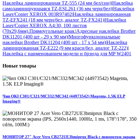
Наклейка ламинированная TZ-555 (24 мм бел/син)
|
Наклейка
самоламинирующаяся TZ-ESL261 (36 мм черн/бел)
|
Наклейки
Laser/Copier XEROX 003R97402
|
Наклейка ламинированная
TZ-EFX241 (18 мм черн/бел, аналог TZ-FX241)
|
Наклейки
Laser/Copier XEROX А4:30, 100 листов
(70x29,6мм).Прямоугольные края.
|
Адресные наклейки Brother
DK11201 (400 шт - 29 x 90 мм)
|
Многофункциональные
наклейки Brother DK11204 (400 шт - 17 x 54 мм)
|
Наклейка
ламинированная TZ-E222 (9 мм красн/бел, аналог TZ-222)
|
Наклейка с наименованием модели и брэнда для MP W2401
Новые
товары
Чип OKI C301/C321/MC332/MC342 (44973542) Magenta, 1.5K ELP
Imaging®
МОНИТОР 27" Acer Vero CB272UE3bmiprux Black с поворотом экрана