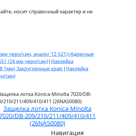
айте, носит справочный характер и не
мм черн/син, аналог TZ-521)
|
Адресные
551 (24 мм черн/син)
|
Наклейка
38,1мм) Закругленные края.
|
Наклейка
рн/син)
Защелка лотка Konica-Minolta
7020/DB-209/210/211/409/410/411
(26NA50080)
Навигация