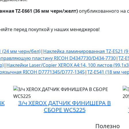
ная TZ-E661 (36 мм черн/желт)
опубликованного на с
няйте перед покупкой у наших менеджеров!
 (24 мм черн/бел)
|
Наклейка ламинированная TZ-E521 (9 
аправляющую пластину RICOH D4347730/D434-7730
|
TZ-E
р)
|
Наклейки Laser/Copier XEROX А4:14, 100 листов (99,1x
гоязычная RICOH D7771345/D777-1345
|
TZ-E541 (18 мм че
BK
З/ч XEROX ДАТЧИК ФИНИШЕРА В
СБОРЕ WC5225
Полезно