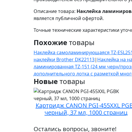
Описание товара:
Наклейка ламинирован
является публичной офертой.
Точные технические характеристики уточ
Похожие
товары
Наклейка самоламинирующаяся TZ-ESL251
наклейки Brother DK22113
|
Наклейка на н
ламинированная TZ-151 (24 мм черн/проз
дополнительного лотка с разметкой мно
Новые
товары
Картридж CANON PGI-455XXL PG
черный, 37 мл, 1000 страниц
Остались вопросы, звоните!