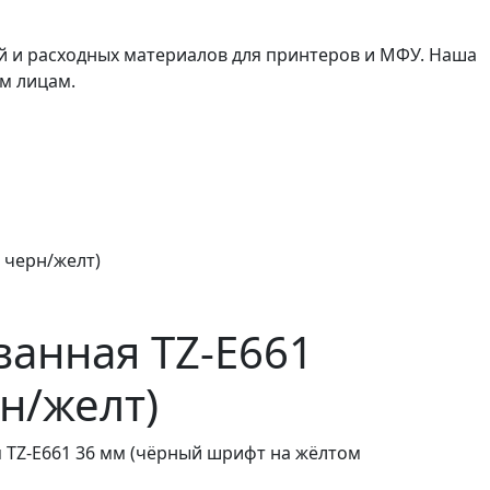
й и расходных материалов для принтеров и МФУ. Наша
м лицам.
 черн/желт)
анная TZ-E661
н/желт)
 TZ-E661 36 мм (чёрный шрифт на жёлтом