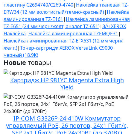
пластину C2694740/C269-4740
|
Наклейка тканевая TZ-
ERW34 (12 мм золотистый/темно-красный)
|
Наклейка
ламинированная TZ-E161
|
Наклейка ламинированная
TZ-E651 (24 мм черн/желт, аналог TZ-651)
|
З/ч XEROX
Наклейка
|
Наклейка ламинированная TZEMQE31
|
Наклейка ламинированная TZ-EFX631 (12 мм черн/
желт,)
|
Тонер-картридж XEROX VersaLink C9000
черный (18,9K)
Новые
товары
Картридж HP 981YC Magenta Extra High
Yield
IP-COM G3326P-24-410W Коммутатор
управляемый PoE, 26 портов, 24x1 Гбит/с,
SFP 2x1 Гбит/с, PoE 24x30Вт (до 370Вт)