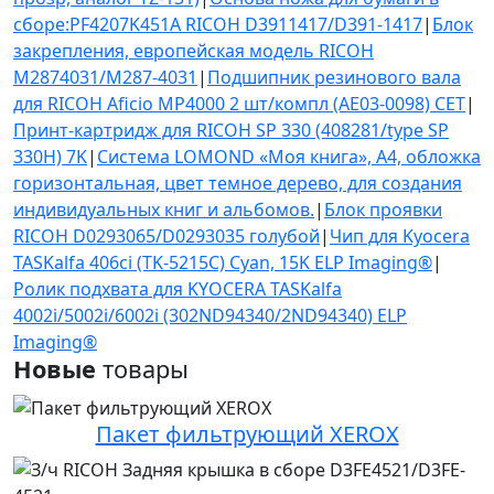
сборе:PF4207K451A RICOH D3911417/D391-1417
|
Блок
закрепления, европейская модель RICOH
M2874031/M287-4031
|
Подшипник резинового вала
для RICOH Aficio MP4000 2 шт/компл (AE03-0098) CET
|
Принт-картридж для RICOH SP 330 (408281/type SP
330H) 7K
|
Система LOMOND «Моя книга», А4, обложка
горизонтальная, цвет темное дерево, для создания
индивидуальных книг и альбомов.
|
Блок проявки
RICOH D0293065/D0293035 голубой
|
Чип для Kyocera
TASKalfa 406ci (TK-5215C) Cyan, 15K ELP Imaging®
|
Ролик подхвата для KYOCERA TASKalfa
4002i/5002i/6002i (302ND94340/2ND94340) ELP
Imaging®
Новые
товары
Пакет фильтрующий XEROX