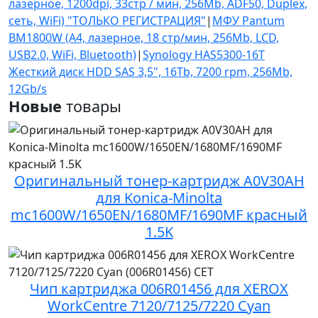
лазерное, 1200dpi, 33стр / мин, 256Mb, ADF50, Duplex,
сеть, WiFi) "ТОЛЬКО РЕГИСТРАЦИЯ"
|
МФУ Pantum
BM1800W (А4, лазерное, 18 стр/мин, 256Mb, LCD,
USB2.0, WiFi, Bluetooth)
|
Synology HAS5300-16T
Жесткий диск HDD SAS 3,5", 16Tb, 7200 rpm, 256Mb,
12Gb/s
Новые
товары
Оригинальный тонер-картридж A0V30AH
для Konica-Minolta
mc1600W/1650EN/1680MF/1690MF красный
1.5K
Чип картриджа 006R01456 для XEROX
WorkCentre 7120/7125/7220 Cyan