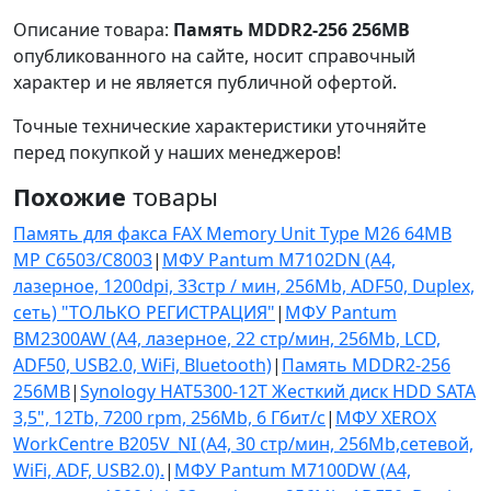
Описание товара:
Память MDDR2-256 256MB
опубликованного на сайте, носит справочный
характер и не является публичной офертой.
Точные технические характеристики уточняйте
перед покупкой у наших менеджеров!
Похожие
товары
Память для факса FAX Memory Unit Type M26 64MB
MP C6503/C8003
|
МФУ Pantum M7102DN (A4,
лазерное, 1200dpi, 33стр / мин, 256Mb, ADF50, Duplex,
сеть) "ТОЛЬКО РЕГИСТРАЦИЯ"
|
МФУ Pantum
BM2300AW (А4, лазерное, 22 стр/мин, 256Mb, LCD,
ADF50, USB2.0, WiFi, Bluetooth)
|
Память MDDR2-256
256MB
|
Synology HAT5300-12T Жесткий диск HDD SATA
3,5", 12Tb, 7200 rpm, 256Mb, 6 Гбит/с
|
МФУ XEROX
WorkCentre В205V_NI (A4, 30 стр/мин, 256Mb,сетевой,
WiFi, ADF, USB2.0).
|
МФУ Pantum M7100DW (A4,