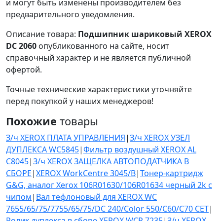
и могут быть изменены производителем без
предварительного уведомления.
Описание товара:
Подшипник шариковый XEROX
DC 2060
опубликованного на сайте, носит
справочный характер и не является публичной
офертой.
Точные технические характеристики уточняйте
перед покупкой у наших менеджеров!
Похожие
товары
З/ч XEROX ПЛАТА УПРАВЛЕНИЯ
|
З/ч XEROX УЗЕЛ
ДУПЛЕКСА WC5845
|
Фильтр воздушный XEROX AL
C8045
|
З/ч XEROX ЗАЩЕЛКА АВТОПОДАТЧИКА В
СБОРЕ
|
XEROX WorkCentre 3045/B
|
Тонер-картридж
G&G, аналог Xerox 106R01630/106R01634 черный 2k с
чипом
|
Вал тефлоновый для XEROX WC
7655/65/75/7755/65/75/DC 240/Color 550/C60/C70 CET
|
Ролик дуплекса в сборе XEROX WCP 7235
|
З/ч XEROX