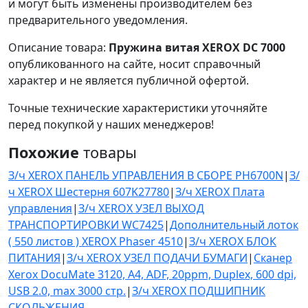
и могут быть изменены производителем без
предварительного уведомления.
Описание товара:
Пружина витая XEROX DC 7000
опубликованного на сайте, носит справочный
характер и не является публичной офертой.
Точные технические характеристики уточняйте
перед покупкой у наших менеджеров!
Похожие
товары
З/ч XEROX ПАНЕЛЬ УПРАВЛЕНИЯ В СБОРЕ PH6700N
|
З/
ч XEROX Шестерня 607K27780
|
З/ч XEROX Плата
управления
|
З/ч XEROX УЗЕЛ ВЫХОД
ТРАНСПОРТИРОВКИ WC7425
|
Дополнительный лоток
( 550 листов ) XEROX Phaser 4510
|
З/ч XEROX БЛОК
ПИТАНИЯ
|
З/ч XEROX УЗЕЛ ПОДАЧИ БУМАГИ
|
Сканер
Xerox DocuMate 3120, A4, ADF, 20ppm, Duplex, 600 dpi,
USB 2.0, max 3000 стр.
|
З/ч XEROX ПОДШИПНИК
СКОЛЬЖЕНИЯ