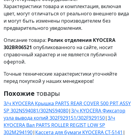
Характеристики товара и комплектация, включая
цвет, могут отличаться от реального внешнего вида
и могут быть изменены производителем без
предварительного уведомления.
Описание товара:
Ролик отделения KYOCERA
302BR06521
опубликованного на сайте, носит
справочный характер и не является публичной
офертой.
Точные технические характеристики уточняйте
перед покупкой у наших менеджеров!
Похожие
товары
З/ч KYOCERA Крышка PARTS REAR COVER 500 PRT ASSY
SP 302NS94081/302NS94080
|
З/ч KYOCERA Фиксатор
узла вывода копий 302F929151/302F929150
|
З/ч
KYOCERA Вал PARTS ROLLER REGIST LOW SP
302M294190
|
Кассета для бумаги KYOCERA CT-5141
|