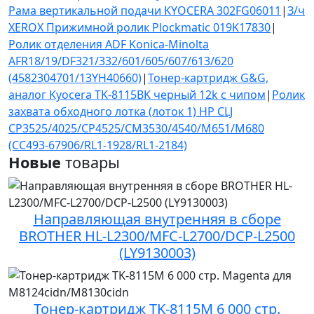
Рама вертикальной подачи KYOCERA 302FG06011
|
З/ч
XEROX Прижимной ролик Plockmatic 019K17830
|
Ролик отделения ADF Konica-Minolta
AFR18/19/DF321/332/601/605/607/613/620
(4582304701/13YH40660)
|
Тонер-картридж G&G,
аналог Kyocera TK-8115BK черный 12k с чипом
|
Ролик
захвата обходного лотка (лоток 1) HP CLJ
CP3525/4025/CP4525/CM3530/4540/M651/M680
(CC493-67906/RL1-1928/RL1-2184)
Новые
товары
Направляющая внутренняя в сборе
BROTHER HL-L2300/MFC-L2700/DCP-L2500
(LY9130003)
Тонер-картридж TK-8115M 6 000 стр.