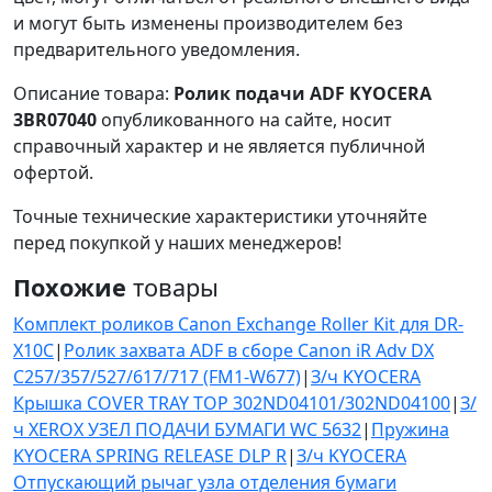
и могут быть изменены производителем без
предварительного уведомления.
Описание товара:
Ролик подачи ADF KYOCERA
3BR07040
опубликованного на сайте, носит
справочный характер и не является публичной
офертой.
Точные технические характеристики уточняйте
перед покупкой у наших менеджеров!
Похожие
товары
Комплект роликов Canon Exchange Roller Kit для DR-
X10C
|
Ролик захвата ADF в сборе Canon iR Adv DX
C257/357/527/617/717 (FM1-W677)
|
З/ч KYOCERA
Крышка COVER TRAY TOP 302ND04101/302ND04100
|
З/
ч XEROX УЗЕЛ ПОДАЧИ БУМАГИ WC 5632
|
Пружина
KYOCERA SPRING RELEASE DLP R
|
З/ч KYOCERA
Отпускающий рычаг узла отделения бумаги