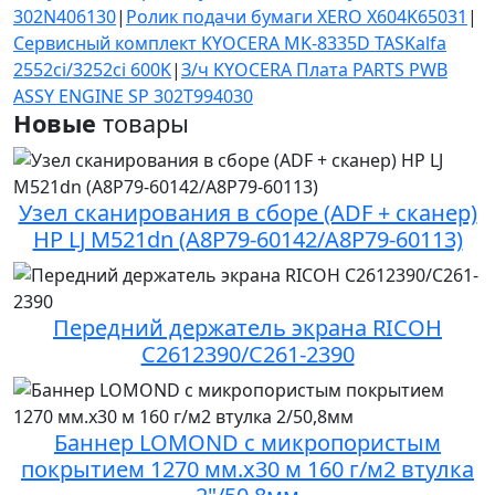
302N406130
|
Ролик подачи бумаги XERO X604K65031
|
Сервисный комплект KYOCERA MK-8335D TASKalfa
2552ci/3252ci 600K
|
З/ч KYOCERA Плата PARTS PWB
ASSY ENGINE SP 302T994030
Новые
товары
Узел сканирования в сборе (ADF + сканер)
HP LJ M521dn (A8P79-60142/A8P79-60113)
Передний держатель экрана RICOH
C2612390/C261-2390
Баннер LOMOND с микропористым
покрытием 1270 мм.х30 м 160 г/м2 втулка