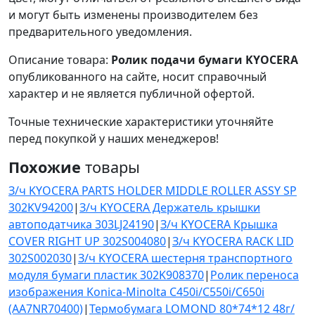
и могут быть изменены производителем без
предварительного уведомления.
Описание товара:
Ролик подачи бумаги KYOCERA
опубликованного на сайте, носит справочный
характер и не является публичной офертой.
Точные технические характеристики уточняйте
перед покупкой у наших менеджеров!
Похожие
товары
З/ч KYOCERA PARTS HOLDER MIDDLE ROLLER ASSY SP
302KV94200
|
З/ч KYOCERA Держатель крышки
автоподатчика 303LJ24190
|
З/ч KYOCERA Крышка
COVER RIGHT UP 302S004080
|
З/ч KYOCERA RACK LID
302S002030
|
З/ч KYOCERA шестерня транспортного
модуля бумаги пластик 302K908370
|
Ролик переноса
изображения Konica-Minolta C450i/С550i/C650i
(AA7NR70400)
|
Термобумага LOMOND 80*74*12 48г/