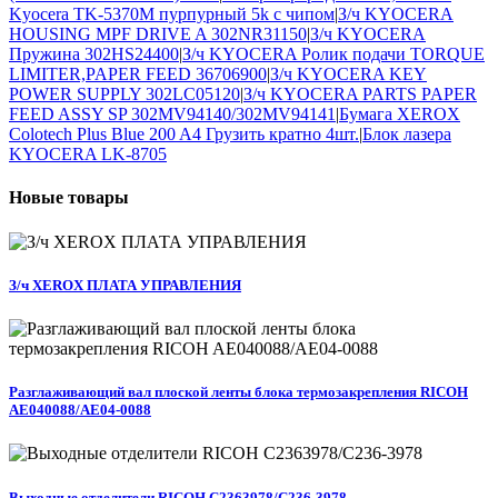
Kyocera TK-5370M пурпурный 5k с чипом
|
З/ч KYOCERA
HOUSING MPF DRIVE A 302NR31150
|
З/ч KYOCERA
Пружина 302HS24400
|
З/ч KYOCERA Ролик подачи TORQUE
LIMITER,PAPER FEED 36706900
|
З/ч KYOCERA KEY
POWER SUPPLY 302LC05120
|
З/ч KYOCERA PARTS PAPER
FEED ASSY SP 302MV94140/302MV94141
|
Бумага XEROX
Colotech Plus Blue 200 A4 Грузить кратно 4шт.
|
Блок лазера
KYOCERA LK-8705
Новые
товары
З/ч XEROX ПЛАТА УПРАВЛЕНИЯ
Разглаживающий вал плоской ленты блока термозакрепления RICOH
AE040088/AE04-0088
Выходные отделители RICOH C2363978/C236-3978