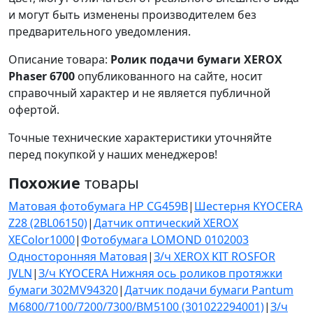
и могут быть изменены производителем без
предварительного уведомления.
Описание товара:
Ролик подачи бумаги XEROX
Phaser 6700
опубликованного на сайте, носит
справочный характер и не является публичной
офертой.
Точные технические характеристики уточняйте
перед покупкой у наших менеджеров!
Похожие
товары
Матовая фотобумага HP CG459B
|
Шестерня KYOCERA
Z28 (2BL06150)
|
Датчик оптический XEROX
XEColor1000
|
Фотобумага LOMOND 0102003
Односторонняя Матовая
|
З/ч XEROX KIT ROSFOR
JVLN
|
З/ч KYOCERA Нижняя ось роликов протяжки
бумаги 302MV94320
|
Датчик подачи бумаги Pantum
M6800/7100/7200/7300/BM5100 (301022294001)
|
З/ч