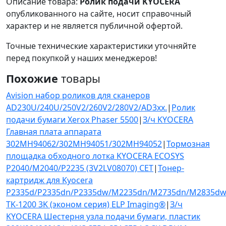
Описание товара:
Ролик подачи KYOCERA
опубликованного на сайте, носит справочный
характер и не является публичной офертой.
Точные технические характеристики уточняйте
перед покупкой у наших менеджеров!
Похожие
товары
Avision набор роликов для сканеров
AD230U/240U/250V2/260V2/280V2/AD3xx.
|
Ролик
подачи бумаги Xerox Phaser 5500
|
З/ч KYOCERA
Главная плата аппарата
302MH94062/302MH94051/302MH94052
|
Тормозная
площадка обходного лотка KYOCERA ECOSYS
P2040/M2040/P2235 (3V2LV08070) CET
|
Тонер-
картридж для Kyocera
P2335d/P2335dn/P2335dw/M2235dn/M2735dn/M2835d
TK-1200 3K (эконом серия) ELP Imaging®
|
З/ч
KYOCERA Шестерня узла подачи бумаги, пластик