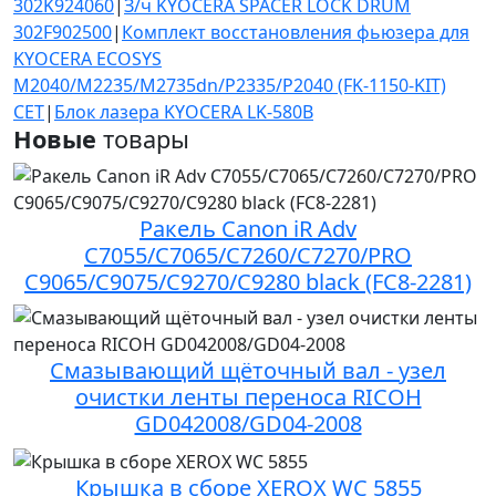
302K924060
|
З/ч KYOCERA SPACER LOCK DRUM
302F902500
|
Комплект восстановления фьюзера для
KYOCERA ECOSYS
M2040/M2235/M2735dn/P2335/P2040 (FK-1150-KIT)
CET
|
Блок лазера KYOCERA LK-580B
Новые
товары
Ракель Canon iR Adv
C7055/C7065/C7260/C7270/PRO
C9065/C9075/C9270/C9280 black (FC8-2281)
Смазывающий щёточный вал - узел
очистки ленты переноса RICOH
GD042008/GD04-2008
Крышка в сборе XEROX WC 5855