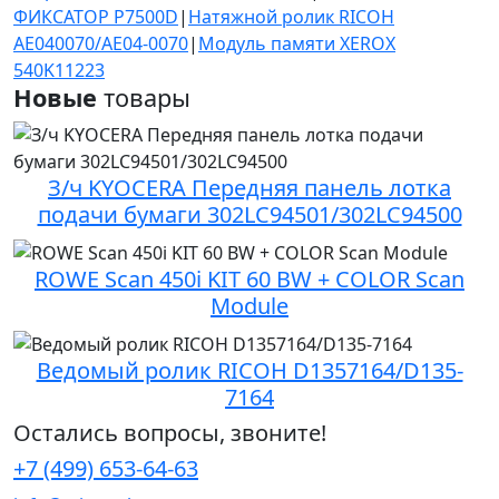
ФИКСАТОР P7500D
|
Натяжной ролик RICOH
AE040070/AE04-0070
|
Модуль памяти XEROX
540K11223
Новые
товары
З/ч KYOCERA Передняя панель лотка
подачи бумаги 302LC94501/302LC94500
ROWE Scan 450i KIT 60 BW + COLOR Scan
Module
Ведомый ролик RICOH D1357164/D135-
7164
Остались вопросы, звоните!
+7 (499) 653-64-63