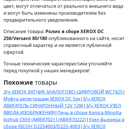
цвет, могут отличаться от реального внешнего вида
и могут быть изменены производителем без
предварительного уведомления.
Описание товара:
Ролик в сборе XEROX DC
250/Versant 80/180
опубликованного на сайте, носит
справочный характер и не является публичной
офертой.
Точные технические характеристики уточняйте
перед покупкой у наших менеджеров!
Похожие
товары
З/ч XEROX ДАТЧИК АНАЛОГОВО-ЦИФРОВОЙ WC7425
|
Муфта регистрации XEROX DC 5xx
|
З/ч XEROX
ДВИГАТЕЛЬ СИНХРОННЫЙ 12V 12W
|
З/ч XEROX УЗЕЛ
ВВОДА ИЗОБРАЖЕНИЯ
|
Печь в сборе Konica-Minolta
bizhub C659 (A8JER70211/A8JER70222)
|
Узел фьюзера в
сборе RICOH D2254003/D225-4003
|
З/ч XEROX