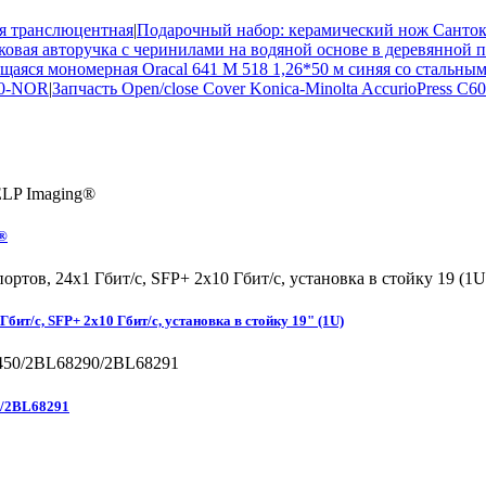
яя транслюцентная
|
Подарочный набор: керамический нож Сант
ковая авторучка с черинилами на водяной основе в деревянной
щаяся мономерная Oracal 641 M 518 1,26*50 м синяя со стальным
10-NOR
|
Запчасть Open/close Cover Konica-Minolta AccurioPress C
g®
т/с, SFP+ 2x10 Гбит/с, установка в стойку 19" (1U)
0/2BL68291