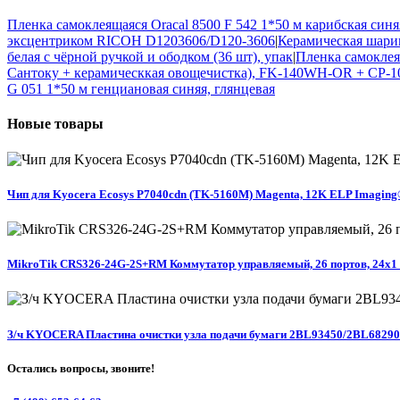
Пленка самоклеящаяся Oracal 8500 F 542 1*50 м карибская син
эксцентриком RICOH D1203606/D120-3606
|
Керамическая шари
белая с чёрной ручкой и ободком (36 шт), упак
|
Пленка самоклея
Сантоку + керамическкая овощечистка), FK-140WH-OR + CP-
G 051 1*50 м генциановая синяя, глянцевая
Новые
товары
Чип для Kyocera Ecosys P7040cdn (TK-5160M) Magenta, 12K ELP Imagin
MikroTik CRS326-24G-2S+RM Коммутатор управляемый, 26 портов, 24x1 Гби
З/ч KYOCERA Пластина очистки узла подачи бумаги 2BL93450/2BL6829
Остались вопросы, звоните!