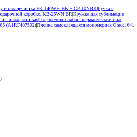
оку и овощечистка FK-140WH-BK + CP-10NBK
|
Ручка с
 подарочной коробке, KB-25WN BR
|
Кружка для сублимации
 отливом, матовая
|
Подарочный набор: керамический нож
6085 (A1RF407502)
|
Пленка самоклеящаяся мономерная Oracal 641