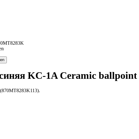
870MT8283K
синяя KC-1A Ceramic ballpoint
n (870MT8283K113).