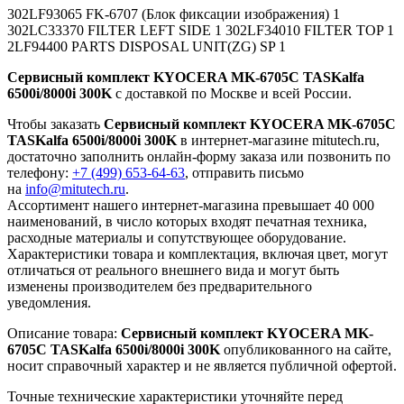
302LF93065 FK-6707 (Блок фиксации изображения) 1
302LC33370 FILTER LEFT SIDE 1 302LF34010 FILTER TOP 1
2LF94400 PARTS DISPOSAL UNIT(ZG) SP 1
Сервисный комплект KYOCERA MK-6705C TASKalfa
6500i/8000i 300K
с доставкой по Москве и всей России.
Чтобы заказать
Сервисный комплект KYOCERA MK-6705C
TASKalfa 6500i/8000i 300K
в интернет-магазине mitutech.ru,
достаточно заполнить онлайн-форму заказа или позвонить по
телефону:
+7 (499) 653-64-63
, отправить письмо
на
info@mitutech.ru
.
Ассортимент нашего интернет-магазина превышает 40 000
наименований, в число которых входят печатная техника,
расходные материалы и сопутствующее оборудование.
Характеристики товара и комплектация, включая цвет, могут
отличаться от реального внешнего вида и могут быть
изменены производителем без предварительного
уведомления.
Описание товара:
Сервисный комплект KYOCERA MK-
6705C TASKalfa 6500i/8000i 300K
опубликованного на сайте,
носит справочный характер и не является публичной офертой.
Точные технические характеристики уточняйте перед