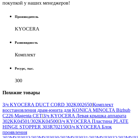
покупкой у наших менеджеров!
Производитель
KYOCERA
Разновидность
Комплект
Ресурс, тыс.
300
Похожие
товары
З/ч KYOCERA DUCT CORD 302K002650
|
Комплект
восстановления драм-юнита для KONICA MINOLTA Bizhub
C226 Magenta CET
|
З/ч KYOCERA Левая крышка аппарата
302KK04501/302KK04500
|
З/ч KYOCERA Пластина PLATE
HINGE STOPPER 303R702150
|
З/ч KYOCERA Блок
проявления
302MV93033/302MV93030/302MV93031/302MV93032/302MV93