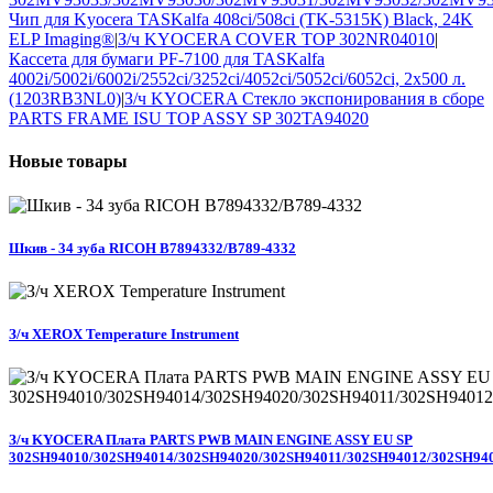
Чип для Kyocera TASKalfa 408ci/508ci (TK-5315K) Black, 24K
ELP Imaging®
|
З/ч KYOCERA COVER TOP 302NR04010
|
Кассета для бумаги PF-7100 для TASKalfa
4002i/5002i/6002i/2552ci/3252ci/4052ci/5052ci/6052ci, 2х500 л.
(1203RB3NL0)
|
З/ч KYOCERA Стекло экспонирования в сборе
PARTS FRAME ISU TOP ASSY SP 302TA94020
Новые
товары
Шкив - 34 зуба RICOH B7894332/B789-4332
З/ч XEROX Temperature Instrument
З/ч KYOCERA Плата PARTS PWB MAIN ENGINE ASSY EU SP
302SH94010/302SH94014/302SH94020/302SH94011/302SH94012/302SH94