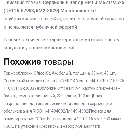
Описание товара:
Сервисный набор HP LJ M521/M525
(CF116-67903/RM2-3829) Maintenance kit
опубликованного на сайте, носит справочный характер
и не является публичной офертой.
Точные технические характеристики уточняйте перед
покупкой у наших менеджеров!
Похожие
товары
Термообложки Office Kit, А4, белый, толщина 35 мм, 40 шт.
|
Сервисный комплект сканера XEROX VersaLinkL C410/415/625
110K (116R00039)
|
Обложки Office Kit, А4, картон с тиснением
"кожа", темно-коричневый, 230 г/кв.м, 100 шт.
|
Блок
закрепления для европейских моделей для сервисного
обслуживания RICOH M1494002/M149-4002
|
Пленка для
ламинирования Office Kit / глянцевая 100х146 мм / 250 мкм /
100 шт в упаковке.
|
Сервисный набор ADF Lexmark