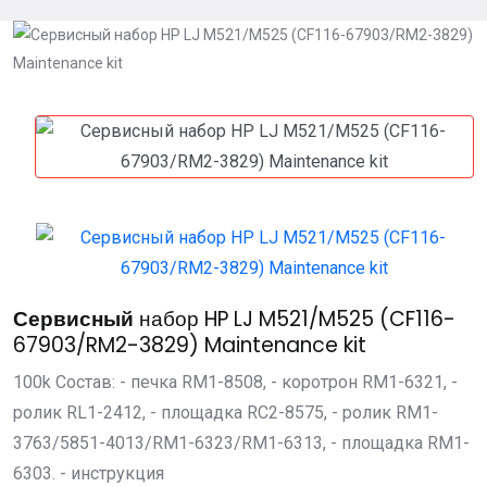
Сервисный
набор HP LJ M521/M525 (CF116-
67903/RM2-3829) Maintenance kit
100k Состав: - печка RM1-8508, - коротрон RM1-6321, -
ролик RL1-2412, - площадка RC2-8575, - ролик RM1-
3763/5851-4013/RM1-6323/RM1-6313, - площадка RM1-
6303. - инструкция