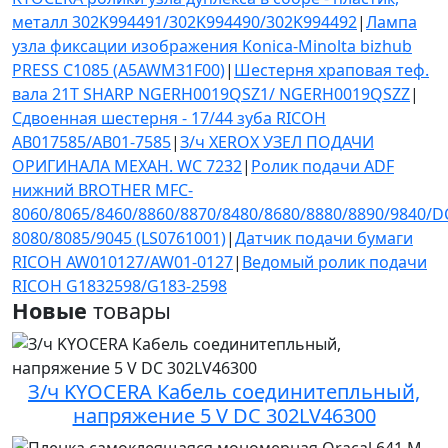
металл 302K994491/302K994490/302K994492
|
Лампа
узла фиксации изображения Konica-Minolta bizhub
PRESS C1085 (A5AWM31F00)
|
Шестерня храповая теф.
вала 21T SHARP NGERH0019QSZ1/ NGERH0019QSZZ
|
Сдвоенная шестерня - 17/44 зуба RICOH
AB017585/AB01-7585
|
З/ч XEROX УЗЕЛ ПОДАЧИ
ОРИГИНАЛА МЕХАН. WC 7232
|
Ролик подачи ADF
нижний BROTHER MFC-
8060/8065/8460/8860/8870/8480/8680/8880/8890/9840/D
8080/8085/9045 (LS0761001)
|
Датчик подачи бумаги
RICOH AW010127/AW01-0127
|
Ведомый ролик подачи
RICOH G1832598/G183-2598
Новые
товары
З/ч KYOCERA Кабель соединитепльный,
напряжение 5 V DC 302LV46300