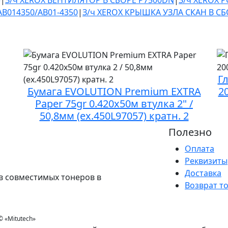
)
|
З/ч XEROX ВЕНТИЛЯТОР В СБОРЕ P7500DN
|
З/ч XEROX 
B014350/AB01-4350
|
З/ч XEROX КРЫШКА УЗЛА СКАН В С
Г
Бумага EVOLUTION Premium EXTRA
2
Paper 75gr 0.420х50м втулка 2" /
50,8мм (ex.450L97057) кратн. 2
Полезно
Оплата
Реквизиты
Доставка
в совместимых тонеров в
Возврат т
 ©
«Mitutech»