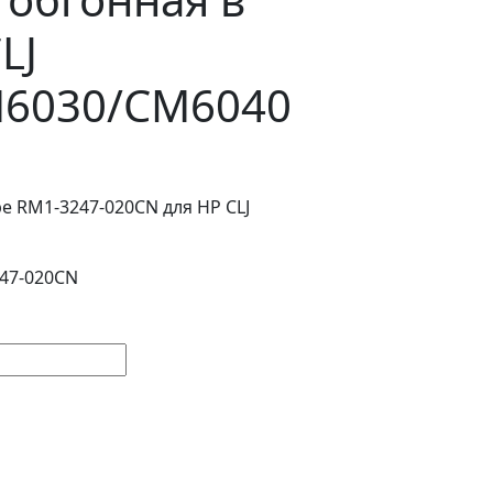
LJ
M6030/CM6040
)
е RM1-3247-020CN для HP CLJ
247-020CN