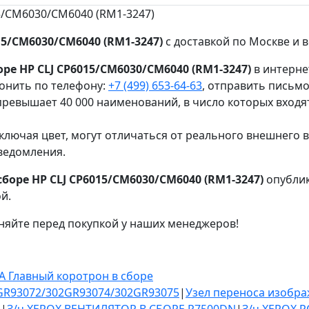
5/CM6030/CM6040 (RM1-3247)
15/CM6030/CM6040 (RM1-3247)
с доставкой по Москве и в
ре HP CLJ CP6015/CM6030/CM6040 (RM1-3247)
в интерне
онить по телефону:
+7 (499) 653-64-63
, отправить письм
ревышает 40 000 наименований, в число которых входя
ключая цвет, могут отличаться от реального внешнего 
ведомления.
боре HP CLJ CP6015/CM6030/CM6040 (RM1-3247)
опублик
й.
няйте перед покупкой у наших менеджеров!
A Главный коротрон в сборе
GR93072/302GR93074/302GR93075
|
Узел переноса изобра