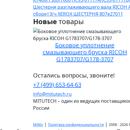
K7400/7500/7600 (JC93-01117A/JC93-01117B
Шестерня разглаживающего вала RICOH A
сборе
|
З/ч XEROX ШЕСТЕРНЯ 807e27011
Новые
товары
Боковое уплотнение
смазывающего бруска RICOH
G1783707/G178-3707
Остались вопросы, звоните!
+7 (499) 653-64-63
info@mitutech.ru
MITUTECH – один из ведущих поставщико
России
|
|
MiWix
Политика конфиденциальности
2008 - 2026