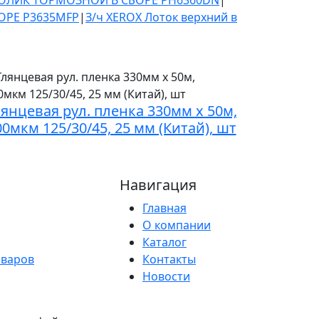
РОЛИК ТОРМОЗНОЙ В СБОРЕ PH6360DN
|
БОРЕ P3635MFP
|
З/ч XEROX Лоток верхний в
лянцевая рул. пленка 330мм х 50м,
00мкм 125/30/45, 25 мм (Китай), шт
Навигация
Главная
О компании
Каталог
оваров
Контакты
Новости