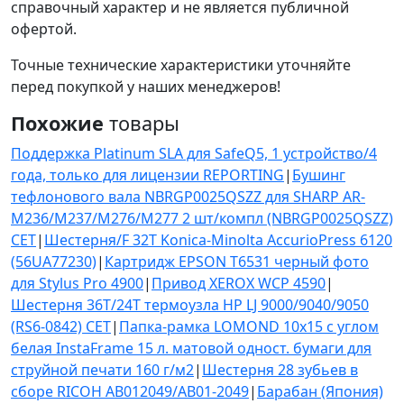
справочный характер и не является публичной
офертой.
Точные технические характеристики уточняйте
перед покупкой у наших менеджеров!
Похожие
товары
Поддержка Platinum SLA для SafeQ5, 1 устройство/4
года, только для лицензии REPORTING
|
Бушинг
тефлонового вала NBRGP0025QSZZ для SHARP AR-
M236/M237/M276/M277 2 шт/компл (NBRGP0025QSZZ)
CET
|
Шестерня/F 32T Konica-Minolta AccurioPress 6120
(56UA77230)
|
Картридж EPSON T6531 черный фото
для Stylus Pro 4900
|
Привод XEROX WCP 4590
|
Шестерня 36T/24T термоузла HP LJ 9000/9040/9050
(RS6-0842) CET
|
Папка-рамка LOMOND 10x15 с углом
белая InstaFrame 15 л. матовой одност. бумаги для
струйной печати 160 г/м2
|
Шестерня 28 зубьев в
сборе RICOH AB012049/AB01-2049
|
Барабан (Япония)