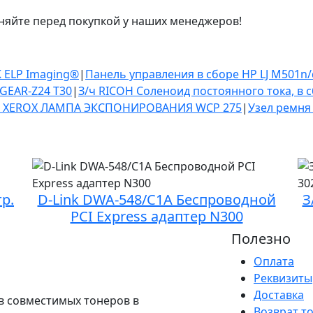
няйте перед покупкой у наших менеджеров!
K ELP Imaging®
|
Панель управления в сборе HP LJ M501n
 GEAR-Z24 T30
|
З/ч RICOH Соленоид постоянного тока, в 
ч XEROX ЛАМПА ЭКСПОНИРОВАНИЯ WCP 275
|
Узел ремня
р.
D-Link DWA-548/C1A Беспроводной
З
PCI Express адаптер N300
Полезно
Оплата
Реквизиты
Доставка
в совместимых тонеров в
Возврат т