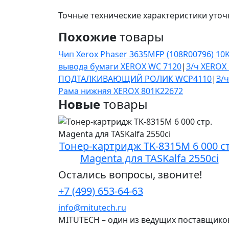
Точные технические характеристики уточ
Похожие
товары
Чип Xerox Phaser 3635MFP (108R00796) 10
вывода бумаги XEROX WC 7120
|
З/ч XEROX
ПОДТАЛКИВАЮЩИЙ РОЛИК WCP4110
|
З/
Рама нижняя XEROX 801K22672
Новые
товары
Тонер-картридж TK-8315M 6 000 ст
Magenta для TASKalfa 2550ci
Остались вопросы, звоните!
+7 (499) 653-64-63
info@mitutech.ru
MITUTECH – один из ведущих поставщико