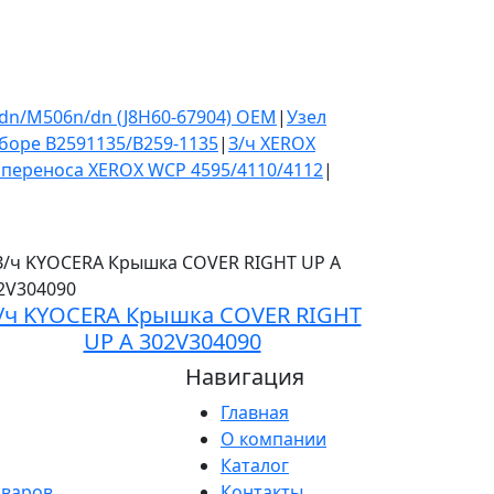
/dn/M506n/dn (J8H60-67904) OEM
|
Узел
сборе B2591135/B259-1135
|
З/ч XEROX
 переноса XEROX WCP 4595/4110/4112
|
/ч KYOCERA Крышка COVER RIGHT
UP A 302V304090
Навигация
Главная
О компании
Каталог
оваров
Контакты