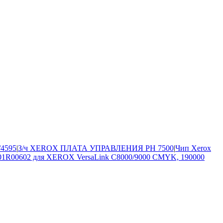
/4595
|
З/ч XEROX ПЛАТА УПРАВЛЕНИЯ PH 7500
|
Чип Xerox
01R00602 для XEROX VersaLink C8000/9000 CMYK, 190000