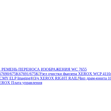
X РЕМЕНЬ ПЕРЕНОСА ИЗОБРАЖЕНИЯ WC 7655
67690/675K67691/675K
|
Узел очистки фьюзера XEROX WCP 4110
K-CMY ELP Imaging®
|
З/ч XEROX RIGHT RAIL
|
Чип драм-юнита 1
XEROX Плата управления