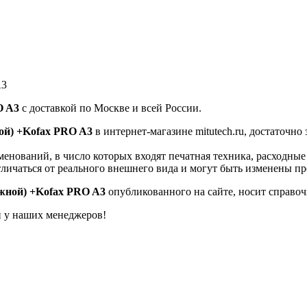
A3
O A3
с доставкой по Москве и всей России.
ой) +Kofax PRO A3
в интернет-магазине mitutech.ru, достаточн
енований, в число которых входят печатная техника, расходны
тличаться от реального внешнего вида и могут быть изменены п
жной) +Kofax PRO A3
опубликованного на сайте, носит справоч
й у наших менеджеров!