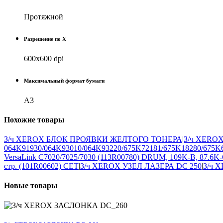
Протяжной
Разрешение по X
600x600 dpi
Максимальный формат бумаги
A3
Похожие
товары
З/ч XEROX БЛОК ПРОЯВКИ ЖЕЛТОГО ТОНЕРА
|
З/ч XERO
064K91930/064K93010/064K93220/675K72181/675K18280/675K
VersaLink C7020/7025/7030 (113R00780) DRUM, 109K-B, 87.6
стр. (101R00602) CET
|
З/ч XEROX УЗЕЛ ЛАЗЕРА DC 250
|
З/ч 
Новые
товары