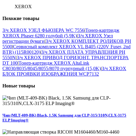
XEROX
Похожие
товары
З/ч XEROX УЗЕЛ ФЬЮЗЕРА WC 7556
|
Тонер-картридж
XEROX Phaser 6280 голубой (5,9K)
|
З/ч XEROX Узел
регистрации бумаги
|
З/ч XEROX КОМПЛЕКТ РОЛИКОВ PH
5500
|
Сервисный комплект XEROX VL B405 (220V Fuser, 2nd
BTR) (115R00120)
|
З/ч XEROX ПЛАТА УПРАВЛЕНИЯ PH
5550N
|
З/ч XEROX ПРИВОД ГОРИЗОНТ. ТРАНСПОРТЕРА
DT 100
|
Тонер-картридж XEROX AltaLink
C8030/8035/8045/8055/8070 пурпурный (15,0K)
|
З/ч XEROX
БЛОК ПРОЯВКИ ИЗОБРАЖЕНИЯ WCP7132
Новые
товары
Чип (MLT-409-BK) Black, 1.5K Samsung для CLP-315/310N,CLX-3175
ELP Imaging®