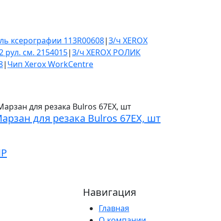
ль ксерографии 113R00608
|
З/ч XEROX
2 рул. см. 2154015
|
З/ч XEROX РОЛИК
8
|
Чип Xerox WorkCentre
арзан для резака Bulros 67EX, шт
MP
Навигация
Главная
О компании