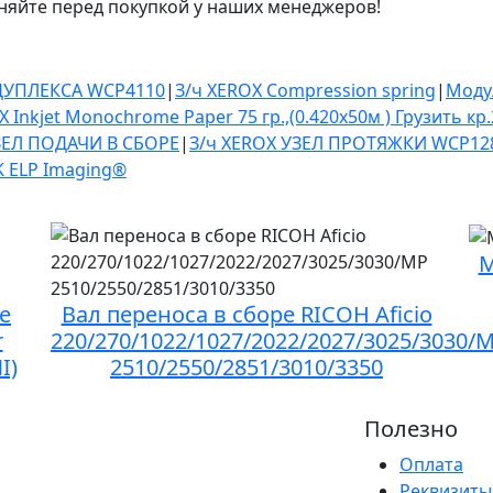
няйте перед покупкой у наших менеджеров!
ДУПЛЕКСА WCP4110
|
З/ч XEROX Compression spring
|
Моду
 Inkjet Monochrome Paper 75 гр.,(0.420х50м ) Грузить кр.
ЗЕЛ ПОДАЧИ В СБОРЕ
|
З/ч XEROX УЗЕЛ ПРОТЯЖКИ WCP12
2K ELP Imaging®
М
е
Вал переноса в сборе RICOH Aficio
r
220/270/1022/1027/2022/2027/3025/3030/
I)
2510/2550/2851/3010/3350
Полезно
Оплата
Реквизиты