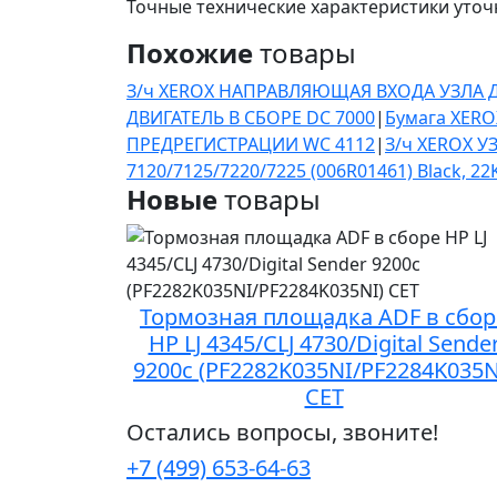
Точные технические характеристики уточ
Похожие
товары
З/ч XEROX НАПРАВЛЯЮЩАЯ ВХОДА УЗЛА 
ДВИГАТЕЛЬ В СБОРЕ DC 7000
|
Бумага XEROX
ПРЕДРЕГИСТРАЦИИ WC 4112
|
З/ч XEROX У
7120/7125/7220/7225 (006R01461) Black, 2
Новые
товары
Тормозная площадка ADF в сбор
HP LJ 4345/CLJ 4730/Digital Sende
9200c (PF2282K035NI/PF2284K035N
CET
Остались вопросы, звоните!
+7 (499) 653-64-63