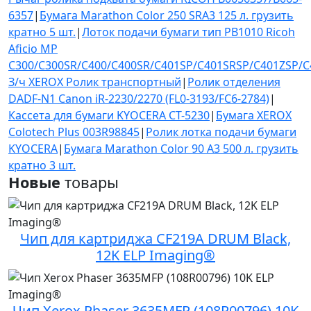
6357
|
Бумага Marathon Color 250 SRA3 125 л. грузить
кратно 5 шт.
|
Лоток подачи бумаги тип PB1010 Ricoh
Aficio MP
C300/C300SR/C400/C400SR/C401SP/C401SRSP/C401ZSP/
З/ч XEROX Ролик транспортный
|
Ролик отделения
DADF-N1 Canon iR-2230/2270 (FL0-3193/FC6-2784)
|
Кассета для бумаги KYOCERA CT-5230
|
Бумага XEROX
Colotech Plus 003R98845
|
Ролик лотка подачи бумаги
KYOCERA
|
Бумага Marathon Color 90 А3 500 л. грузить
кратно 3 шт.
Новые
товары
Чип для картриджа CF219A DRUM Black,
12K ELP Imaging®
Чип Xerox Phaser 3635MFP (108R00796) 10K