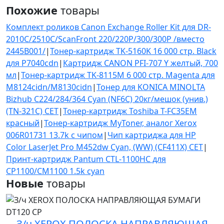
Похожие
товары
Комплект роликов Canon Exchange Roller Kit для DR-
2010C/2510C/ScanFront 220/220P/300/300P /вместо
2445B001/
|
Тонер-картридж TK-5160K 16 000 стр. Black
для P7040cdn
|
Картридж CANON PFI-707 Y желтый, 700
мл
|
Тонер-картридж TK-8115M 6 000 стр. Magenta для
M8124cidn/M8130cidn
|
Тонер для KONICA MINOLTA
Bizhub C224/284/364 Cyan (NF6C) 20кг/мешок (унив.)
(TN-321C) CET
|
Тонер-картридж Toshiba T-FC35EM
красный
|
Тонер-картридж MyToner, аналог Xerox
006R01731 13.7k с чипом
|
Чип картриджа для HP
Color LaserJet Pro M452dw Cyan, (WW) (CF411X) CET
|
Принт-картридж Pantum CTL-1100HC для
CP1100/CM1100 1.5k cyan
Новые
товары
З/ч XEROX ПОЛОСКА НАПРАВЛЯЮЩАЯ