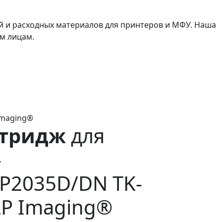
й и расходных материалов для принтеров и МФУ. Наша
м лицам.
Imaging®
ртридж
для
-
P2035D/DN TK-
LP Imaging®