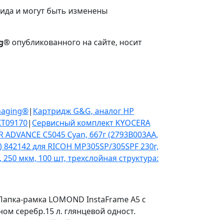
вида и могут быть изменены
ng®
опубликованного на сайте, носит
Imaging®
|
Картридж G&G, аналог HP
KT09170
|
Сервисный комплект KYOCERA
R ADVANCE C5045 Cyan, 667г (2793B003AA,
) 842142 для RICOH MP305SP/305SPF 230г,
 250 мкм, 100 шт, трехслойная структура: