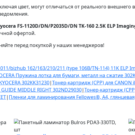
ключая цвет, могут отличаться от реального внешнего 
ведомления.
yocera FS-1120D/DN/P2035D/DN TK-160 2.5K ELP Imagi
ичной офертой.
няйте перед покупкой у наших менеджеров!
2011/bizhub 162/163/210/211 (type 106B/TN-114) 11K ELP 
OCERA Пружина лотка для бумаги, металл на сжатие 302
KYOCERA 302KK31230
|
Тонер-картридж (CPP) для CANON i
 GUIDE MIDDLE RIGHT 302ND29030
|
Тонер-картридж (CPP
CET
|
Пленки для ламинирования Fellowes®, A4, глянцевая,