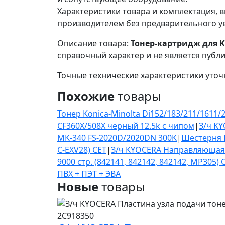
Характеристики товара и комплектация, в
производителем без предварительного у
Описание товара:
Тонер-картридж для K
справочный характер и не является публ
Точные технические характеристики уточ
Похожие
товары
Тонер Konica-Minolta Di152/183/211/1611/
CF360X/508X черный 12.5k с чипом
|
З/ч KY
MK-340 FS-2020D/2020DN 300K
|
Шестерня 
C-EXV28) CET
|
З/ч KYOCERA Направляющая
9000 стр. (842141, 842142, 842142, MP305) 
ПВХ + ПЭТ + ЭВА
Новые
товары