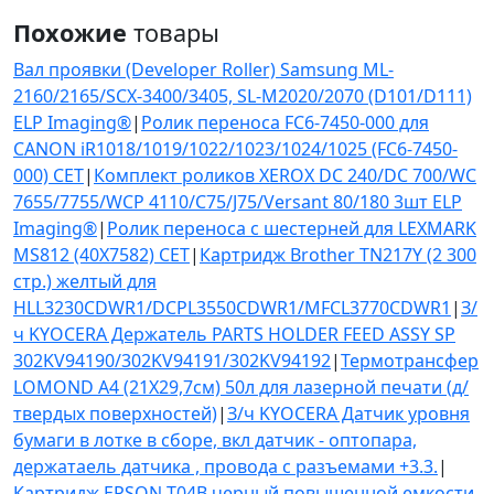
Похожие
товары
Вал проявки (Developer Roller) Samsung ML-
2160/2165/SCX-3400/3405, SL-M2020/2070 (D101/D111)
ELP Imaging®
|
Ролик переноса FC6-7450-000 для
CANON iR1018/1019/1022/1023/1024/1025 (FC6-7450-
000) CET
|
Комплект роликов XEROX DC 240/DC 700/WC
7655/7755/WCP 4110/C75/J75/Versant 80/180 3шт ELP
Imaging®
|
Ролик переноса с шестерней для LEXMARK
MS812 (40X7582) CET
|
Картридж Brother TN217Y (2 300
стр.) желтый для
HLL3230CDWR1/DCPL3550CDWR1/MFCL3770CDWR1
|
З/
ч KYOCERA Держатель PARTS HOLDER FEED ASSY SP
302KV94190/302KV94191/302KV94192
|
Термотрансфер
LOMOND A4 (21X29,7см) 50л для лазерной печати (д/
твердых поверхностей)
|
З/ч KYOCERA Датчик уровня
бумаги в лотке в сборе, вкл датчик - оптопара,
держатаель датчика , провода с разъемами +3.3.
|
Картридж EPSON T04B черный повышенной емкости