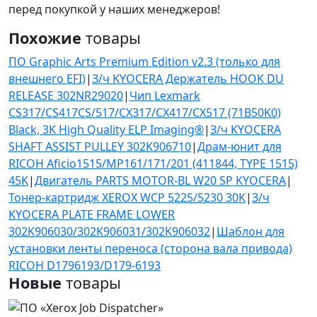
перед покупкой у наших менеджеров!
Похожие
товары
ПО Graphic Arts Premium Edition v2.3 (только для
внешнего EFI)
|
З/ч KYOCERA Держатель HOOK DU
RELEASE 302NR29020
|
Чип Lexmark
CS317/CS417CS/517/CX317/CX417/CX517 (71B50K0)
Black, 3K High Quality ELP Imaging®
|
З/ч KYOCERA
SHAFT ASSIST PULLEY 302K906710
|
Драм-юнит для
RICOH Aficio1515/MP161/171/201 (411844, TYPE 1515)
45K
|
Двигатель PARTS MOTOR-BL W20 SP KYOCERA
|
Тонер-картридж XEROX WCP 5225/5230 30K
|
З/ч
KYOCERA PLATE FRAME LOWER
302K906030/302K906031/302K906032
|
Шаблон для
установки ленты переноса (сторона вала привода)
RICOH D1796193/D179-6193
Новые
товары